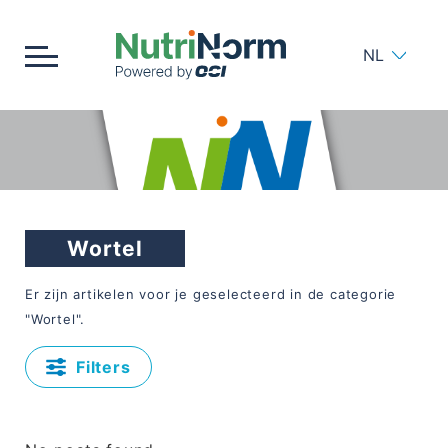
NL
Home
Bemesting
Wortel
Meststoffen
Er zijn
artikelen voor je geselecteerd in de categorie
Bodem
"Wortel".
Strooien
Filters
Producten