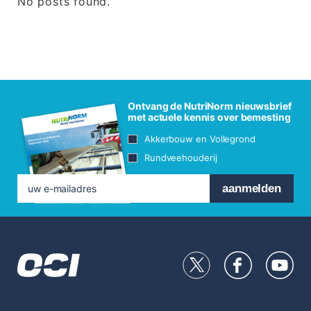
No posts found.
Services
Alles over duurzaamheid
Ontvang de NutriNorm nieuwsbrief
met actuele kennis over bemesting
Blog
Contact
Akkerbouw en Vollegrond
Rundveehouderij
Alle kennis in uw handpalm