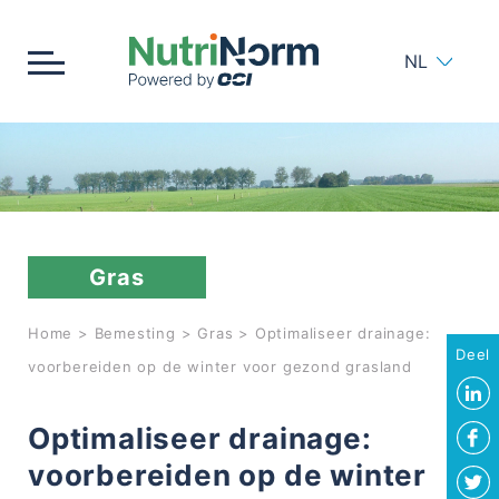
NL
Home
Bemesting
Gras
Meststoffen
Home
>
Bemesting
>
Gras
>
Optimaliseer drainage:
Bodem
Deel
voorbereiden op de winter voor gezond grasland
Strooien
Optimaliseer drainage:
Producten
voorbereiden op de winter