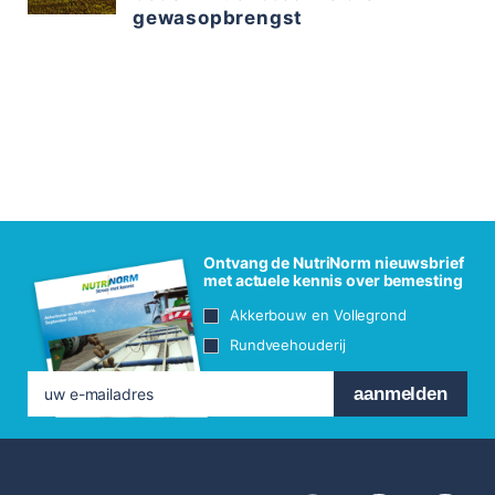
gewasopbrengst
Ontvang de NutriNorm nieuwsbrief
met actuele kennis over bemesting
Akkerbouw en Vollegrond
Rundveehouderij