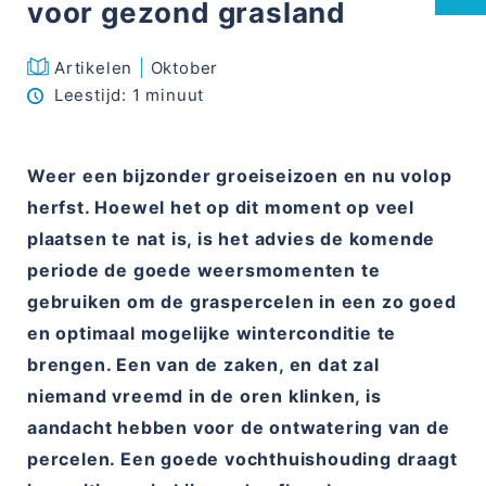
voor gezond grasland
Services
Artikelen
Oktober
Leestijd:
1 minuut
Alles over duurzaamheid
Weer een bijzonder groeiseizoen en nu volop
Blog
herfst. Hoewel het op dit moment op veel
Contact
plaatsen te nat is, is het advies de komende
periode de goede weersmomenten te
gebruiken om de graspercelen in een zo goed
en optimaal mogelijke winterconditie te
brengen. Een van de zaken, en dat zal
niemand vreemd in de oren klinken, is
Alle kennis in uw handpalm
aandacht hebben voor de ontwatering van de
percelen. Een goede vochthuishouding draagt