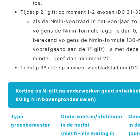
toe.
e
Tijdstip 2
gift: op moment 1-2 knopen (DC 31-32
als de Nmin-voorraad in het voorjaar zo
volgens de Nmin-formule lager is dan 0,
berekend volgens de Nmin-formule 130-N
e
voorafgaand aan de 1
gift). Is met deze
minder, geef dan minimaal 20.
e
Tijdstip 3
gift: op moment vlagbladstadium (DC 
Korting op N-gift na onderwerken goed ontwikk
80 kg N in bovengrondse delen) ​
​Type
Onderwerken/afsterven
Ond
groenbemester
in de herfst
in d
(met N-min meting in
(zon