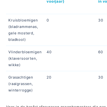
voorjaar)
in v
Kruisbloemigen
0
30
(bladrammenas,
gele mosterd,
bladkool)
Vlinderbloemigen
40
60
(klaversoorten,
wikke)
Grasachtigen
20
30
(raaigrassen,
winterrogge)
Voor in de herfst afgevroren groenbemesters die pas