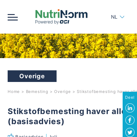
NL
Home
Bemesting
Overige
Meststoffen
Home
>
Bemesting
>
Overige
>
Stikstofbemesting haver all
Bodem
Deel
Stikstofbemesting haver alle 
Strooien
(basisadvies)
Producten
Basisadvies
Juli