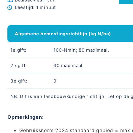
Services
Leestijd:
1 minuut
Alles over duurzaamheid
Algemene bemestingsrichtlijn (kg N/ha)
1e gift:
100-Nmin; 80 maximaal.
Blog
Contact
2e gift:
30 maximaal
3e gift:
0
NB. Dit is een landbouwkundige richtlijn. Let op de
Alle kennis in uw handpalm
Opmerkingen:
Gebruiksnorm 2024 standaard gebied = maxi